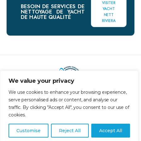
VISITER
BESOIN DE SERVICES DE
YACHT
NETTOYAGE DE YACHT
NETT
DE HAUTE QUALITÉ
RIVIERA
We value your privacy
We use cookies to enhance your browsing experience,
serve personalised ads or content, and analyse our
traffic. By clicking "Accept All", you consent to our use of
cookies.
Customise
Reject All
Accept All
© Clean-Nett.com All Rights Reserved - 2022 /
Terms and conditions
Web development: AdvaWorx